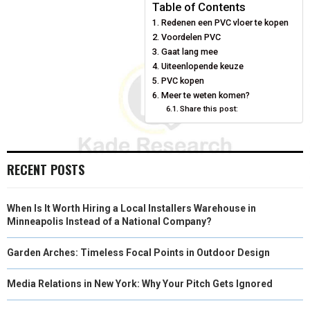
E
E
E
E
E
I
B
E
E
L
Table of Contents
Redenen een PVC vloer te kopen
O
O
O
O
O
T
O
R
D
Voordelen PVC
N
N
N
N
N
T
O
Gaat lang mee
E
I
Uiteenlopende keuze
E
K
S
N
PVC kopen
Meer te weten komen?
R
T
Share this post:
)
RECENT POSTS
When Is It Worth Hiring a Local Installers Warehouse in
Minneapolis Instead of a National Company?
Garden Arches: Timeless Focal Points in Outdoor Design
Media Relations in New York: Why Your Pitch Gets Ignored