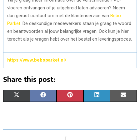
vloeren ontvangen of je uitgebreid laten adviseren? Neem
dan gerust contact om met de klantenservice van
Bebo
Parket
. De deskundige medewerkers staan je graag te woord
en beantwoorden al jouw belangrijke vragen. Ook kun je hier
terecht als je vragen hebt over het bestel en leveringsproces.
https://www.beboparket.nl/
Share this post:
S
S
S
S
S
X
F
P
L
E
H
H
H
H
H
(
A
I
I
M
A
A
A
A
A
T
C
N
N
A
R
R
R
R
R
W
E
T
K
I