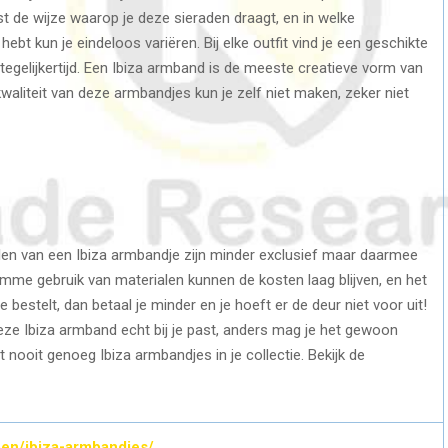
uist de wijze waarop je deze sieraden draagt, en in welke
ebt kun je eindeloos variëren. Bij elke outfit vind je een geschikte
elijkertijd. Een Ibiza armband is de meeste creatieve vorm van
 kwaliteit van deze armbandjes kun je zelf niet maken, zeker niet
alen van een Ibiza armbandje zijn minder exclusief maar daarmee
imme gebruik van materialen kunnen de kosten laag blijven, en het
 bestelt, dan betaal je minder en je hoeft er de deur niet voor uit!
 deze Ibiza armband echt bij je past, anders mag je het gewoon
bt nooit genoeg Ibiza armbandjes in je collectie. Bekijk de
pen/ibiza-armbandjes/