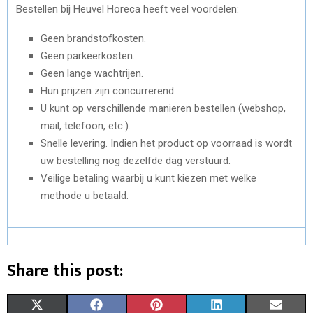
Bestellen bij Heuvel Horeca heeft veel voordelen:
Geen brandstofkosten.
Geen parkeerkosten.
Geen lange wachtrijen.
Hun prijzen zijn concurrerend.
U kunt op verschillende manieren bestellen (webshop,
mail, telefoon, etc.).
Snelle levering. Indien het product op voorraad is wordt
uw bestelling nog dezelfde dag verstuurd.
Veilige betaling waarbij u kunt kiezen met welke
methode u betaald.
Share this post:
S
S
S
S
S
X
F
P
L
E