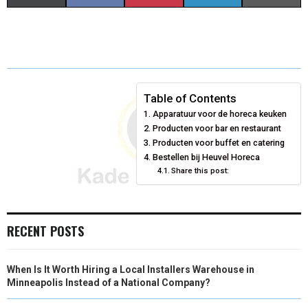
H
H
H
H
H
(
A
I
I
M
A
A
A
A
A
T
C
N
N
A
R
R
R
R
R
W
E
T
K
I
E
E
E
E
E
I
B
E
E
L
Table of Contents
Apparatuur voor de horeca keuken
O
O
O
O
O
T
O
R
D
Producten voor bar en restaurant
N
N
N
N
N
T
O
Producten voor buffet en catering
E
I
Bestellen bij Heuvel Horeca
E
K
S
N
Share this post:
R
T
)
RECENT POSTS
When Is It Worth Hiring a Local Installers Warehouse in
Minneapolis Instead of a National Company?